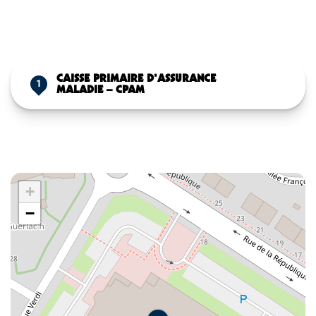
CAISSE PRIMAIRE D’ASSURANCE
1
MALADIE – CPAM
+
−