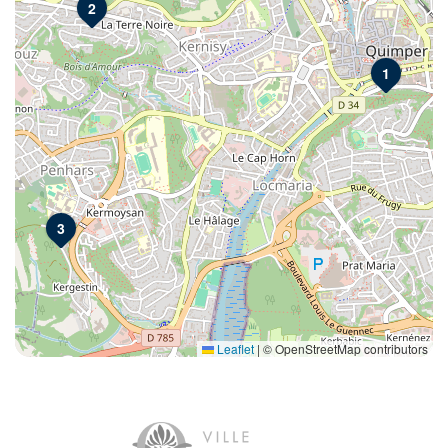
2
1
3
Leaflet
|
© OpenStreetMap contributors