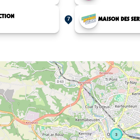
CTION
MAISON DES SER
7
3