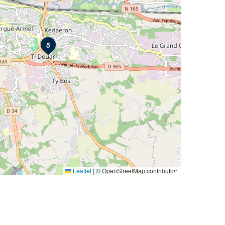
5
Leaflet
|
© OpenStreetMap contributors