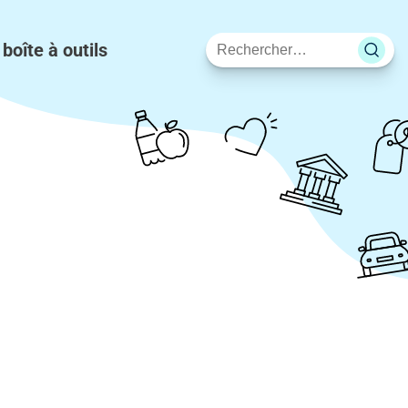
Rechercher
 boîte à outils
sur
le
site